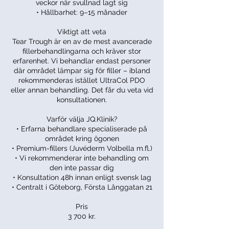
veckor när svullnad lagt sig
• Hållbarhet: 9–15 månader
Viktigt att veta
Tear Trough är en av de mest avancerade
fillerbehandlingarna och kräver stor
erfarenhet. Vi behandlar endast personer
där området lämpar sig för filler – ibland
rekommenderas istället UltraCol PDO
eller annan behandling. Det får du veta vid
konsultationen.
Varför välja JQ.Klinik?
• Erfarna behandlare specialiserade på
området kring ögonen
• Premium-fillers (Juvéderm Volbella m.fl.)
• Vi rekommenderar inte behandling om
den inte passar dig
• Konsultation 48h innan enligt svensk lag
• Centralt i Göteborg, Första Långgatan 21
Pris
3 700 kr.