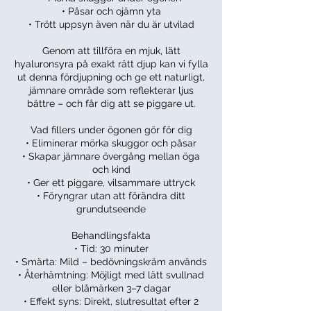
• Påsar och ojämn yta
• Trött uppsyn även när du är utvilad
Genom att tillföra en mjuk, lätt
hyaluronsyra på exakt rätt djup kan vi fylla
ut denna fördjupning och ge ett naturligt,
jämnare område som reflekterar ljus
bättre – och får dig att se piggare ut.
Vad fillers under ögonen gör för dig
• Eliminerar mörka skuggor och påsar
• Skapar jämnare övergång mellan öga
och kind
• Ger ett piggare, vilsammare uttryck
• Föryngrar utan att förändra ditt
grundutseende
Behandlingsfakta
• Tid: 30 minuter
• Smärta: Mild – bedövningskräm används
• Återhämtning: Möjligt med lätt svullnad
eller blåmärken 3–7 dagar
• Effekt syns: Direkt, slutresultat efter 2