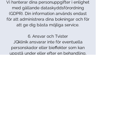
Vi hanterar dina personuppgifter i enlighet
med gällande dataskyddsförordning
(GDPR). Din information används endast
för att administrera dina bokningar och för
att ge dig bästa möjliga service.
6. Ansvar och Tvister
JQklinik ansvarar inte för eventuella
personskador eller bieffekter som kan
uppstå under eller efter en behandling,
såvida det inte kan visas att dessa har
orsakats av vårdslöshet från vår sida. Vid
eventuella tvister kommer vi att sträva
efter att lösa dessa i godo. Om en lösning
inte kan nås, hänvisas tvisten till behörig
domstol i Sverige.
Kontaktuppgifter
Första Långgatan 21, 413 29 Göteborg,
Sverige