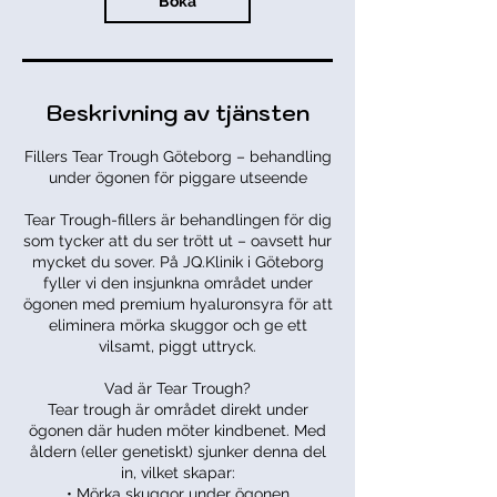
Boka
Beskrivning av tjänsten
Fillers Tear Trough Göteborg – behandling
under ögonen för piggare utseende
Tear Trough-fillers är behandlingen för dig
som tycker att du ser trött ut – oavsett hur
mycket du sover. På JQ.Klinik i Göteborg
fyller vi den insjunkna området under
ögonen med premium hyaluronsyra för att
eliminera mörka skuggor och ge ett
vilsamt, piggt uttryck.
Vad är Tear Trough?
Tear trough är området direkt under
ögonen där huden möter kindbenet. Med
åldern (eller genetiskt) sjunker denna del
in, vilket skapar:
• Mörka skuggor under ögonen