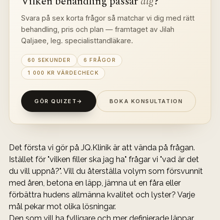
Vilken behandling passar 
dig
?
Svara på sex korta frågor så matchar vi dig med rätt 
behandling, pris och plan — framtaget av Jilah 
Qaljaee, leg. specialisttandläkare.
60 SEKUNDER
6 FRÅGOR
1 000 KR VÄRDECHECK
GÖR QUIZET
→
BOKA KONSULTATION
Det första vi gör på JQ.Klinik är att vända på frågan. 
Istället för "vilken filler ska jag ha" frågar vi "vad är det 
du vill uppnå?". Vill du återställa volym som försvunnit 
med åren, betona en läpp, jämna ut en fåra eller 
förbättra hudens allmänna kvalitet och lyster? Varje 
mål pekar mot olika lösningar.
Den som vill ha fylligare och mer definierade läppar 