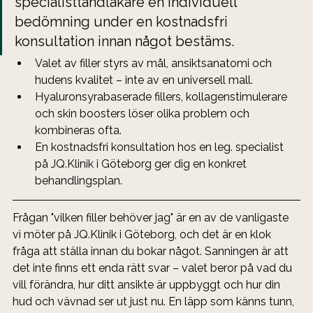
specialisttandläkare en individuell 
bedömning under en kostnadsfri 
konsultation innan något bestäms.
Valet av filler styrs av mål, ansiktsanatomi och 
hudens kvalitet – inte av en universell mall.
Hyaluronsyrabaserade fillers, kollagenstimulerare 
och skin boosters löser olika problem och 
kombineras ofta.
En kostnadsfri konsultation hos en leg. specialist 
på JQ.Klinik i Göteborg ger dig en konkret 
behandlingsplan.
Frågan "vilken filler behöver jag" är en av de vanligaste 
vi möter på JQ.Klinik i Göteborg, och det är en klok 
fråga att ställa innan du bokar något. Sanningen är att 
det inte finns ett enda rätt svar – valet beror på vad du 
vill förändra, hur ditt ansikte är uppbyggt och hur din 
hud och vävnad ser ut just nu. En läpp som känns tunn, 