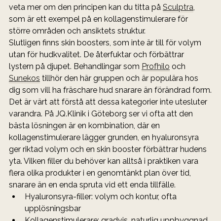
veta mer om den principen kan du titta på 
Sculptra
, 
som är ett exempel på en kollagenstimulerare för 
större områden och ansiktets struktur.
Slutligen finns skin boosters, som inte är till för volym 
utan för hudkvalitet. De återfuktar och förbättrar 
lystern på djupet. Behandlingar som 
Profhilo
 och 
Sunekos
 tillhör den här gruppen och är populära hos 
dig som vill ha fräschare hud snarare än förändrad form.
Det är värt att förstå att dessa kategorier inte utesluter 
varandra. På JQ.Klinik i Göteborg ser vi ofta att den 
bästa lösningen är en kombination, där en 
kollagenstimulerare lägger grunden, en hyaluronsyra 
ger riktad volym och en skin booster förbättrar hudens 
yta. Vilken filler du behöver kan alltså i praktiken vara 
flera olika produkter i en genomtänkt plan över tid, 
snarare än en enda spruta vid ett enda tillfälle.
Hyaluronsyra-filler: volym och kontur, ofta 
upplösningsbar
Kollagenstimulerare: gradvis, naturlig uppbyggnad 