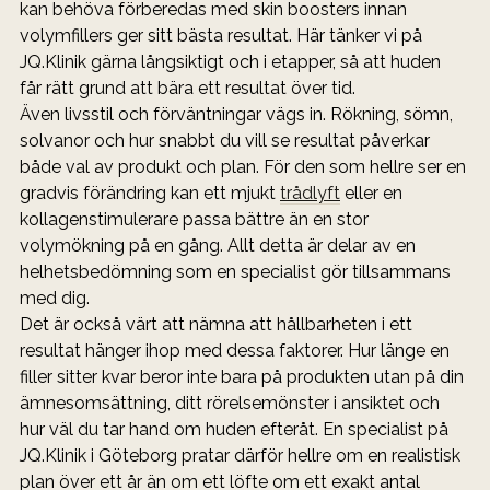
kan behöva förberedas med skin boosters innan 
volymfillers ger sitt bästa resultat. Här tänker vi på 
JQ.Klinik gärna långsiktigt och i etapper, så att huden 
får rätt grund att bära ett resultat över tid.
Även livsstil och förväntningar vägs in. Rökning, sömn, 
solvanor och hur snabbt du vill se resultat påverkar 
både val av produkt och plan. För den som hellre ser en 
gradvis förändring kan ett mjukt 
trådlyft
 eller en 
kollagenstimulerare passa bättre än en stor 
volymökning på en gång. Allt detta är delar av en 
helhetsbedömning som en specialist gör tillsammans 
med dig.
Det är också värt att nämna att hållbarheten i ett 
resultat hänger ihop med dessa faktorer. Hur länge en 
filler sitter kvar beror inte bara på produkten utan på din 
ämnesomsättning, ditt rörelsemönster i ansiktet och 
hur väl du tar hand om huden efteråt. En specialist på 
JQ.Klinik i Göteborg pratar därför hellre om en realistisk 
plan över ett år än om ett löfte om ett exakt antal 