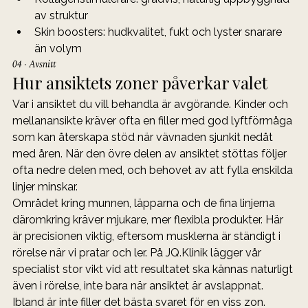
av struktur
Skin boosters: hudkvalitet, fukt och lyster snarare 
än volym
04 · Avsnitt
Hur ansiktets zoner påverkar valet
Var i ansiktet du vill behandla är avgörande. Kinder och 
mellanansikte kräver ofta en filler med god lyftförmåga 
som kan återskapa stöd när vävnaden sjunkit nedåt 
med åren. När den övre delen av ansiktet stöttas följer 
ofta nedre delen med, och behovet av att fylla enskilda 
linjer minskar.
Området kring munnen, läpparna och de fina linjerna 
däromkring kräver mjukare, mer flexibla produkter. Här 
är precisionen viktig, eftersom musklerna är ständigt i 
rörelse när vi pratar och ler. På JQ.Klinik lägger vår 
specialist stor vikt vid att resultatet ska kännas naturligt 
även i rörelse, inte bara när ansiktet är avslappnat.
Ibland är inte filler det bästa svaret för en viss zon. 