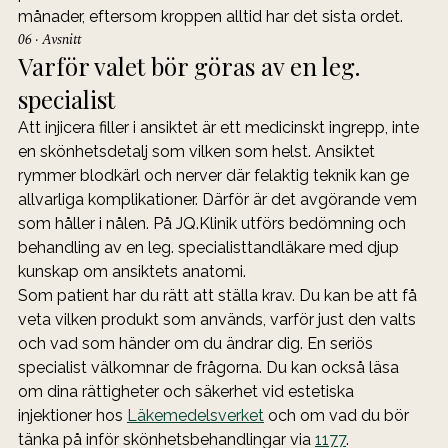
månader, eftersom kroppen alltid har det sista ordet.
06 · Avsnitt
Varför valet bör göras av en leg. 
specialist
Att injicera filler i ansiktet är ett medicinskt ingrepp, inte 
en skönhetsdetalj som vilken som helst. Ansiktet 
rymmer blodkärl och nerver där felaktig teknik kan ge 
allvarliga komplikationer. Därför är det avgörande vem 
som håller i nålen. På JQ.Klinik utförs bedömning och 
behandling av en leg. specialisttandläkare med djup 
kunskap om ansiktets anatomi.
Som patient har du rätt att ställa krav. Du kan be att få 
veta vilken produkt som används, varför just den valts 
och vad som händer om du ändrar dig. En seriös 
specialist välkomnar de frågorna. Du kan också läsa 
om dina rättigheter och säkerhet vid estetiska 
injektioner hos 
Läkemedelsverket
 och om vad du bör 
tänka på inför skönhetsbehandlingar via 
1177
.