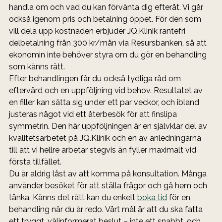
handla om och vad du kan förvänta dig efteråt. Vi går 
också igenom pris och betalning öppet. För den som 
vill dela upp kostnaden erbjuder JQ.Klinik räntefri 
delbetalning från 300 kr/mån via Resursbanken, så att 
ekonomin inte behöver styra om du gör en behandling 
som känns rätt.
Efter behandlingen får du också tydliga råd om 
eftervård och en uppföljning vid behov. Resultatet av 
en filler kan sätta sig under ett par veckor, och ibland 
justeras något vid ett återbesök för att finslipa 
symmetrin. Den här uppföljningen är en självklar del av 
kvalitetsarbetet på JQ.Klinik och en av anledningarna 
till att vi hellre arbetar stegvis än fyller maximalt vid 
första tillfället.
Du är aldrig låst av att komma på konsultation. Många 
använder besöket för att ställa frågor och gå hem och 
tänka. Känns det rätt kan du enkelt 
boka tid
 för en 
behandling när du är redo. Vårt mål är att du ska fatta 
ett tryggt, välinformerat beslut – inte ett snabbt, och 