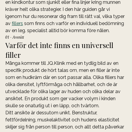
en kindkontur som sjunkit eller fina linjer kring munnen 
kräver helt olika strategier. I den här guiden går vi 
igenom hur du resonerar dig fram till rätt val, vilka typer 
av 
fillers
 som finns och varför en individuell bedömning 
av en leg. specialist alltid bör komma före nålen.
01 · Avsnitt
Varför det inte finns en universell 
filler
Många kommer till JQ.Klinik med en tydlig bild av en 
specifik produkt de hört talas om, men en filler är inte 
som en hudkräm där en sort passar alla. Olika fillers har 
olika densitet, lyftförmåga och hållbarhet, och de är 
utvecklade för olika lager av huden och olika delar av 
ansiktet. En produkt som ger vacker volym i kinden 
skulle se onaturlig ut i en läpp, och tvärtom.
Ditt ansikte är dessutom unikt. Benstruktur, 
fettfördelning, muskelaktivitet och hudens elasticitet 
skiljer sig från person till person, och allt detta påverkar 