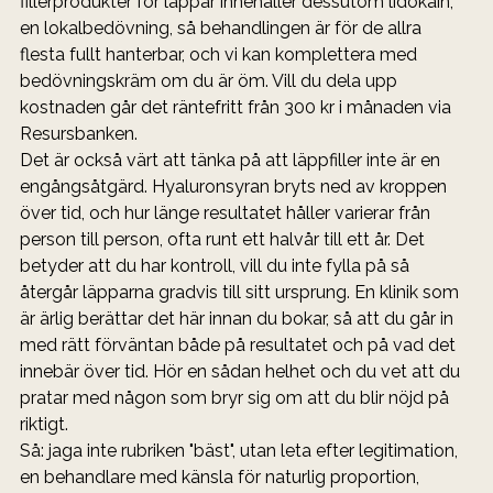
fillerprodukter för läppar innehåller dessutom lidokain, 
en lokalbedövning, så behandlingen är för de allra 
flesta fullt hanterbar, och vi kan komplettera med 
bedövningskräm om du är öm. Vill du dela upp 
kostnaden går det räntefritt från 300 kr i månaden via 
Resursbanken.
Det är också värt att tänka på att läppfiller inte är en 
engångsåtgärd. Hyaluronsyran bryts ned av kroppen 
över tid, och hur länge resultatet håller varierar från 
person till person, ofta runt ett halvår till ett år. Det 
betyder att du har kontroll, vill du inte fylla på så 
återgår läpparna gradvis till sitt ursprung. En klinik som 
är ärlig berättar det här innan du bokar, så att du går in 
med rätt förväntan både på resultatet och på vad det 
innebär över tid. Hör en sådan helhet och du vet att du 
pratar med någon som bryr sig om att du blir nöjd på 
riktigt.
Så: jaga inte rubriken "bäst", utan leta efter legitimation, 
en behandlare med känsla för naturlig proportion, 