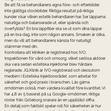
Be att få se behandlarens egna före- och efterbilder, 
inte glättiga stockbilder. Riktiga resultat på riktiga 
kunder visar vilken estetik behandlaren har. Ser läpparna 
naturliga och balanserade ut, eller spända och 
överfyllda? En bra läppfiller ska se ut som dina läppar 
på en bra dag, inte som någon annans. Smaken är olika, 
men du vill att behandlarens känsla för naturligt 
stämmer med din.
Kontrollera att kliniken är registrerad hos IVO, 
Inspektionen för vård och omsorg, vilket seriösa aktörer 
ska vara sedan estetiska injektioner blev hårdare 
reglerade. JQ.Klinik är IVO-registrerad och dessutom 
medlem i Estetiska Injektionsrådet, som arbetar för 
säkerhet och god praxis i branschen. Läs gärna 
omdömen också, men värdera kvalitet före kvantitet. Vi 
har 4,8 av 5 baserat på 14 Google-omdömen, riktiga 
röster från Göteborg snarare än en uppblåst siffra.
En detalj som faktiskt spelar roll för säkerheten är hur 