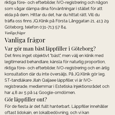
riktiga före- och efterbilder, IVO-registrering och någon 
som vågar dämpa dina förväntningar i stället för att 
elda på dem. Hittar du det, har du hittat rätt. Vill du 
träffa oss finns JQ.Klinik på Första Långgatan 21, 413 29 
Göteborg, telefon 031-713 57 84.
Vanliga frågor
Vanliga frågor
Var gör man bäst läppfiller i Göteborg?
Det finns inget objektivt "bäst", men välj en klinik med 
legitimerad behandlare, känsla för naturlig proportion, 
riktiga före- och efterbilder, IVO-registrering och en ärlig 
konsultation där du inte översäljs. På JQ.Klinik gör leg. 
ST-tandläkare Jilah Qaljaee läppfiller, vi är IVO-
registrerade, medlemmar i Estetiska Injektionsrådet och 
har 4,8 av 5 på 14 Google-omdömen.
Gör läppfiller ont?
För de flesta är det fullt hanterbart. Läppfiller innehåller 
oftast lidokain, en lokalbedövning, och vi kan 