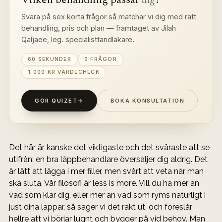
Svara på sex korta frågor så matchar vi dig med rätt 
behandling, pris och plan — framtaget av Jilah 
Qaljaee, leg. specialisttandläkare.
60 SEKUNDER
6 FRÅGOR
1 000 KR VÄRDECHECK
GÖR QUIZET
→
BOKA KONSULTATION
Det här är kanske det viktigaste och det svåraste att se 
utifrån: en bra läppbehandlare översäljer dig aldrig. Det 
är lätt att lägga i mer filler, men svårt att veta när man 
ska sluta. Vår filosofi är less is more. Vill du ha mer än 
vad som klär dig, eller mer än vad som ryms naturligt i 
just dina läppar, så säger vi det rakt ut, och föreslår 
hellre att vi börjar lugnt och bygger på vid behov. Man 