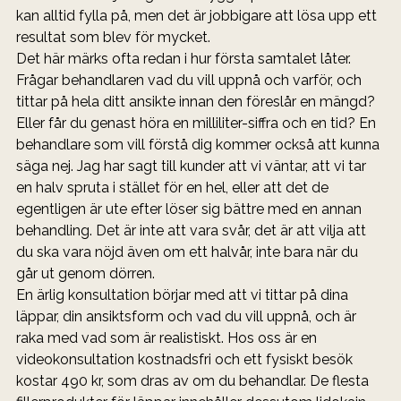
kan alltid fylla på, men det är jobbigare att lösa upp ett 
resultat som blev för mycket.
Det här märks ofta redan i hur första samtalet låter. 
Frågar behandlaren vad du vill uppnå och varför, och 
tittar på hela ditt ansikte innan den föreslår en mängd? 
Eller får du genast höra en milliliter-siffra och en tid? En 
behandlare som vill förstå dig kommer också att kunna 
säga nej. Jag har sagt till kunder att vi väntar, att vi tar 
en halv spruta i stället för en hel, eller att det de 
egentligen är ute efter löser sig bättre med en annan 
behandling. Det är inte att vara svår, det är att vilja att 
du ska vara nöjd även om ett halvår, inte bara när du 
går ut genom dörren.
En ärlig konsultation börjar med att vi tittar på dina 
läppar, din ansiktsform och vad du vill uppnå, och är 
raka med vad som är realistiskt. Hos oss är en 
videokonsultation kostnadsfri och ett fysiskt besök 
kostar 490 kr, som dras av om du behandlar. De flesta 