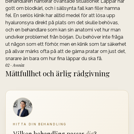
behandlaren hanterar oväntade situationer. Läppar har 
gott om blodkärl, och i sällsynta fall kan 
filler
 hamna 
fel. En seriös klinik har alltid medel för att lösa upp 
hyaluronsyra direkt på plats om det skulle behövas, 
och en behandlare som kan sin anatomi vet hur man 
undviker problemet från början. Du behöver inte fråga 
ut någon som ett förhör, men en klinik som tar säkerhet 
på allvar märks ofta på att de gärna pratar om just det, 
snarare än bara om hur fina läppar du ska få.
02 · Avsnitt
Måttfullhet och ärlig rådgivning
HITTA DIN BEHANDLING
Vilken behandling passar 
dig
?