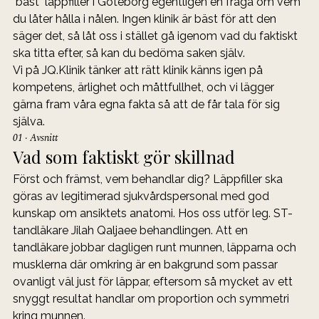
"bäst" läppfiller i Göteborg egentligen en fråga om vem 
du låter hålla i nålen. Ingen klinik är bäst för att den 
säger det, så låt oss i stället gå igenom vad du faktiskt 
ska titta efter, så kan du bedöma saken själv.
Vi på JQ.Klinik tänker att rätt klinik känns igen på 
kompetens, ärlighet och måttfullhet, och vi lägger 
gärna fram våra egna fakta så att de får tala för sig 
själva.
01 · Avsnitt
Vad som faktiskt gör skillnad
Först och främst, vem behandlar dig? Läppfiller ska 
göras av legitimerad sjukvårdspersonal med god 
kunskap om ansiktets anatomi. Hos oss utför leg. ST-
tandläkare Jilah Qaljaee behandlingen. Att en 
tandläkare jobbar dagligen runt munnen, läpparna och 
musklerna där omkring är en bakgrund som passar 
ovanligt väl just för läppar, eftersom så mycket av ett 
snyggt resultat handlar om proportion och symmetri 
kring munnen.