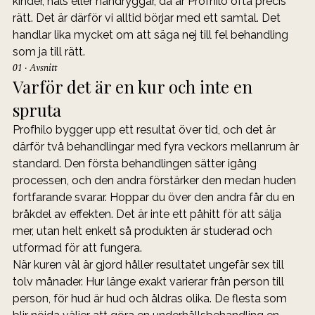
kinder, hals eller handryggar, då är Profhilo ofta precis 
rätt. Det är därför vi alltid börjar med ett samtal. Det 
handlar lika mycket om att säga nej till fel behandling 
som ja till rätt.
01 · Avsnitt
Varför det är en kur och inte en 
spruta
Profhilo bygger upp ett resultat över tid, och det är 
därför två behandlingar med fyra veckors mellanrum är 
standard. Den första behandlingen sätter igång 
processen, och den andra förstärker den medan huden 
fortfarande svarar. Hoppar du över den andra får du en 
bråkdel av effekten. Det är inte ett påhitt för att sälja 
mer, utan helt enkelt så produkten är studerad och 
utformad för att fungera.
När kuren väl är gjord håller resultatet ungefär sex till 
tolv månader. Hur länge exakt varierar från person till 
person, för hud är hud och åldras olika. De flesta som 