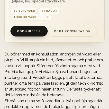
Qaljaee, leg. specialisttandläkare.
60 SEKUNDER
6 FRÅGOR
1 000 KR VÄRDECHECK
GÖR QUIZET
→
BOKA KONSULTATION
Du börjar med en konsultation, antingen på video eller 
på plats. Vi tittar på din hud, känner efter, och pratar om 
vad du vill uppnå. Stämmer förväntningarna med vad 
Profhilo kan ge går vi vidare. Själva behandlingen tar 
inte lång stund. Produkten läggs på ett fåtal bestämda 
punkter, ofta fem på varje kind enligt den teknik Profhilo 
är utvecklad för, och nålen är tunn. De flesta tycker att 
det känns mindre än de befarade.
Efteråt kan du ha små kvaddlar, alltså upphöjningar där 
produkten lagts, men de brukar lägga sig inom några 