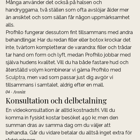
Många använder det också på halsen och 
handryggarna, två ställen som ofta avslöjar ålder mer 
än ansiktet och som sällan får någon uppmärksamhet 
alls.
Profhilo fungerar dessutom fint tillsammans med andra 
behandlingar. Har du redan filler eller botox krockar det 
inte, tvärtom kompletterar de varandra: filler och trådar 
tar hand om form och lyft, medan Profhilo jobbar med 
själva hudens kvalitet. Vill du ha både fastare hud och 
återställd volym kombinerar vi gärna Profhilo med 
Sculptra
, men vad som passar just dig avgör vi 
tillsammans i samtalet, aldrig efter en mall.
04 · Avsnitt
Konsultation och delbetalning
En videokonsultation är alltid kostnadsfri. Vill du 
komma in fysiskt kostar besöket 490 kr, men den 
summan dras av samma dag om du väljer att 
behandla. Går du vidare betalar du alltså inget extra för 