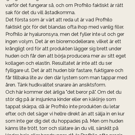
varför det fungerar så, och om Profhilo faktiskt är rätt 
sak för det du vill åstadkomma.
Det första som är värt att reda ut är vad Profhilo 
faktiskt gör, för det blandas ofta ihop med vanlig 
filler
. 
Profhilo är hyaluronsyra, men det fyller inte ut och ger 
ingen volym. Det är en bioremodellerare, vilket är ett 
krångligt ord för att produkten lägger sig brett under 
huden och får den att börja producera mer av sitt eget 
kollagen och elastin. Resultatet är inte att du ser 
fylligare ut. Det är att huden blir fastare, fuktigare och 
får tillbaka lite av den där lystern som man tappar med 
åren. Tänk hudkvalitet snarare än ansiktsform.
Och här kommer det ärliga "det beror på". Om det du 
stör dig på är insjunkna kinder eller en 
käklinje
 som 
tappat skärpa, då är Profhilo inte produkten du letar 
efter, och det säger vi hellre direkt än att sälja in en kur 
som inte ger dig det du hoppades på. Men om huden 
känns lite trött, torr och slätare än du vill, särskilt på 