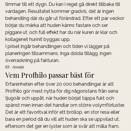
timmar till ett dygn. Du kan i regel gå direkt tillbaka till 
vardagen. Resultatet kommer gradvis, det är ingen 
behandling där du går ut förändrad. Efter ett par veckor 
börjar du märka att huden känns fastare och ser 
piggare ut, och full effekt har du när kuren är klar och 
kollagenet hunnit byggas upp.
I priset ingår behandlingen och tiden vi lägger på 
planeringen tillsammans. Inga dolda tillägg, ingen 
överraskning på fakturan.
03 · Avsnitt
Vem Profhilo passar bäst för
Erfarenheten efter över 20 000 behandlingar är att 
Profhilo gör mest nytta för dig någonstans från sena 
tjugoår och uppåt, när huden börjat tappa fukt och 
spänst men innan det handlar om större volymförluster. 
Det är ett favoritval inför ett bröllop, en stor resa eller 
bara en period då du vill att huden ska se uppvilad ut, 
eftersom det ger en lyster som är svår att måla fram. 