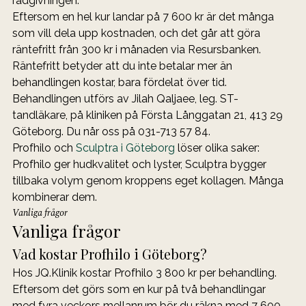
rådgivningen.
Eftersom en hel kur landar på 7 600 kr är det många 
som vill dela upp kostnaden, och det går att göra 
räntefritt från 300 kr i månaden via Resursbanken. 
Räntefritt betyder att du inte betalar mer än 
behandlingen kostar, bara fördelat över tid. 
Behandlingen utförs av Jilah Qaljaee, leg. ST-
tandläkare, på kliniken på Första Långgatan 21, 413 29 
Göteborg. Du når oss på 031-713 57 84.
Profhilo och 
Sculptra i Göteborg
 löser olika saker: 
Profhilo ger hudkvalitet och lyster, Sculptra bygger 
tillbaka volym genom kroppens eget kollagen. Många 
kombinerar dem.
Vanliga frågor
Vanliga frågor
Vad kostar Profhilo i Göteborg?
Hos JQ.Klinik kostar Profhilo 3 800 kr per behandling. 
Eftersom det görs som en kur på två behandlingar 
med fyra veckors mellanrum bör du räkna med 7 600 