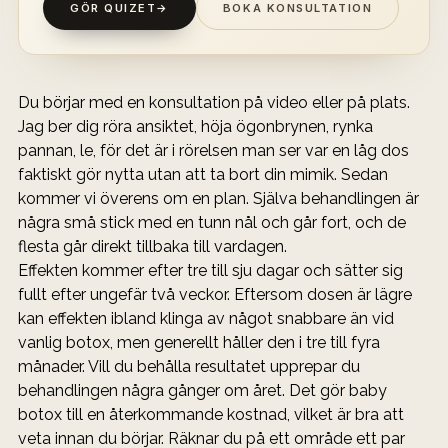
GÖR QUIZET
→
BOKA KONSULTATION
Du börjar med en konsultation på video eller på plats. 
Jag ber dig röra ansiktet, höja ögonbrynen, rynka 
pannan, le, för det är i rörelsen man ser var en låg dos 
faktiskt gör nytta utan att ta bort din mimik. Sedan 
kommer vi överens om en plan. Själva behandlingen är 
några små stick med en tunn nål och går fort, och de 
flesta går direkt tillbaka till vardagen.
Effekten kommer efter tre till sju dagar och sätter sig 
fullt efter ungefär två veckor. Eftersom dosen är lägre 
kan effekten ibland klinga av något snabbare än vid 
vanlig botox, men generellt håller den i tre till fyra 
månader. Vill du behålla resultatet upprepar du 
behandlingen några gånger om året. Det gör baby 
botox till en återkommande kostnad, vilket är bra att 
veta innan du börjar. Räknar du på ett område ett par 