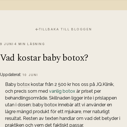
←
TILLBAKA TILL BLOGGEN
9 JUNI
4 MIN LÄSNING
Vad kostar baby botox?
Uppdaterat:
10 JUNI
Baby 
botox
 kostar från 2 500 kr hos oss på JQ.Klinik, 
och precis som med 
vanlig botox
 är priset per 
behandlingsområde. Skillnaden ligger inte i prislappen 
utan i dosen: baby botox innebär att vi använder en 
lägre mängd produkt för ett mjukare, mer naturligt 
resultat. Resten av texten handlar om vad det betyder i 
praktiken och vem det faktiskt passar.