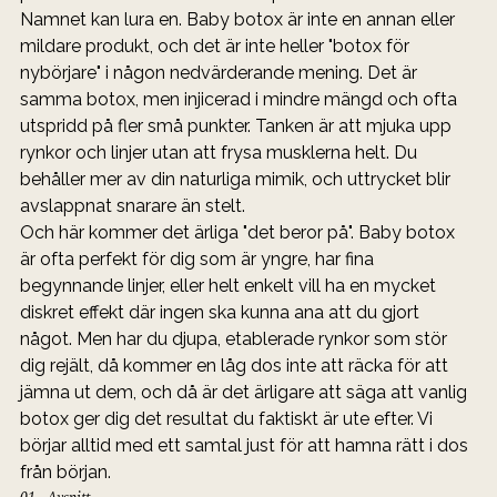
Namnet kan lura en. Baby botox är inte en annan eller 
mildare produkt, och det är inte heller "botox för 
nybörjare" i någon nedvärderande mening. Det är 
samma botox, men injicerad i mindre mängd och ofta 
utspridd på fler små punkter. Tanken är att mjuka upp 
rynkor och linjer utan att frysa musklerna helt. Du 
behåller mer av din naturliga mimik, och uttrycket blir 
avslappnat snarare än stelt.
Och här kommer det ärliga "det beror på". Baby botox 
är ofta perfekt för dig som är yngre, har fina 
begynnande linjer, eller helt enkelt vill ha en mycket 
diskret effekt där ingen ska kunna ana att du gjort 
något. Men har du djupa, etablerade rynkor som stör 
dig rejält, då kommer en låg dos inte att räcka för att 
jämna ut dem, och då är det ärligare att säga att vanlig 
botox ger dig det resultat du faktiskt är ute efter. Vi 
börjar alltid med ett samtal just för att hamna rätt i dos 
från början.