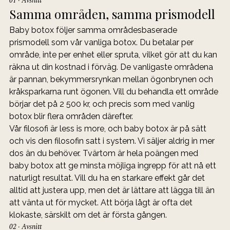
01 · Avsnitt
Samma områden, samma prismodell
Baby botox följer samma områdesbaserade 
prismodell som vår vanliga botox. Du betalar per 
område, inte per enhet eller spruta, vilket gör att du kan 
räkna ut din kostnad i förväg. De vanligaste områdena 
är pannan, bekymmersrynkan mellan ögonbrynen och 
kråksparkarna runt ögonen. Vill du behandla ett område 
börjar det på 2 500 kr, och precis som med vanlig 
botox blir flera områden därefter.
Vår filosofi är less is more, och baby botox är på sätt 
och vis den filosofin satt i system. Vi säljer aldrig in mer 
dos än du behöver. Tvärtom är hela poängen med 
baby botox att ge minsta möjliga ingrepp för att nå ett 
naturligt resultat. Vill du ha en starkare effekt går det 
alltid att justera upp, men det är lättare att lägga till än 
att vänta ut för mycket. Att börja lågt är ofta det 
klokaste, särskilt om det är första gången.
02 · Avsnitt