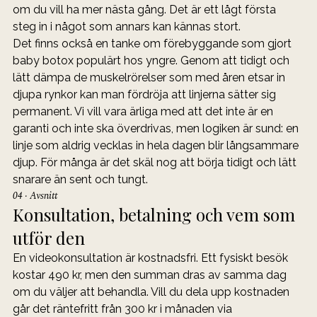
om du vill ha mer nästa gång. Det är ett lågt första 
steg in i något som annars kan kännas stort.
Det finns också en tanke om förebyggande som gjort 
baby botox populärt hos yngre. Genom att tidigt och 
lätt dämpa de muskelrörelser som med åren etsar in 
djupa rynkor kan man fördröja att linjerna sätter sig 
permanent. Vi vill vara ärliga med att det inte är en 
garanti och inte ska överdrivas, men logiken är sund: en 
linje som aldrig vecklas in hela dagen blir långsammare 
djup. För många är det skäl nog att börja tidigt och lätt 
snarare än sent och tungt.
04 · Avsnitt
Konsultation, betalning och vem som 
utför den
En videokonsultation är kostnadsfri. Ett fysiskt besök 
kostar 490 kr, men den summan dras av samma dag 
om du väljer att behandla. Vill du dela upp kostnaden 
går det räntefritt från 300 kr i månaden via 