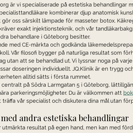
borg är vi specialiserade på estetiska behandlingar 
 specialisttandläkare kombinerar djup anatomisk kun
et gör oss särskilt lämpade för masseter botox. Käkr
räver exakt injektionsteknik, och vår tandläkarbakg
dra behandlare i Göteborg besitter.
ande med CE-märkta och godkända läkemedelsprepara
oll. Vår filosofi bygger på naturliga resultat som för
g utan att se behandlad ut. Vi lyssnar noga på varje
ar doseringen individuellt. JQ.Klinik är en trygg och
erheten alltid sätts i första rummet.
 centralt på Södra Larmgatan 5 i Göteborg, lättillgä
 nära parkeringsmöjligheter. Du är välkommen att 
bok
t träffa vår specialist och diskutera dina mål utan förp
med andra estetiska behandlingar
 utmärkta resultat på egen hand, men kan med förd