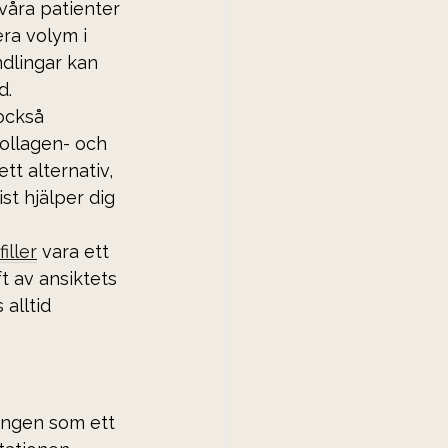
våra patienter 
era volym i 
dlingar kan 
d.
också 
kollagen- och 
ett alternativ, 
st hjälper dig 
iller
 vara ett 
ft av ansiktets 
alltid 
tingen som ett 