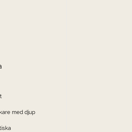
a 
t 
äkare med djup 
iska 