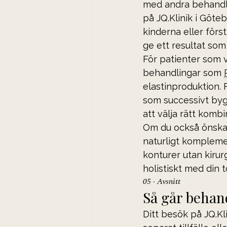
med andra behandli
på JQ.Klinik i Göte
kinderna eller förs
ge ett resultat som
För patienter som v
behandlingar som 
elastinproduktion. F
som successivt bygg
att välja rätt komb
Om du också önskar
naturligt komplemen
konturer utan kirurg
holistiskt med din t
05 · Avsnitt
Så går behand
Ditt besök på JQ.Kl