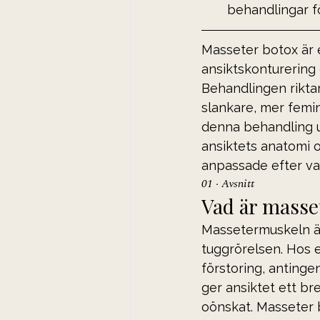
behandlingar fö
Masseter botox är 
ansiktskonturering 
Behandlingen riktar
slankare, mer femini
denna behandling u
ansiktets anatomi o
anpassade efter var
01 · Avsnitt
Vad är masse
Massetermuskeln är
tuggrörelsen. Hos e
förstoring, antingen
ger ansiktet ett b
oönskat. Masseter 