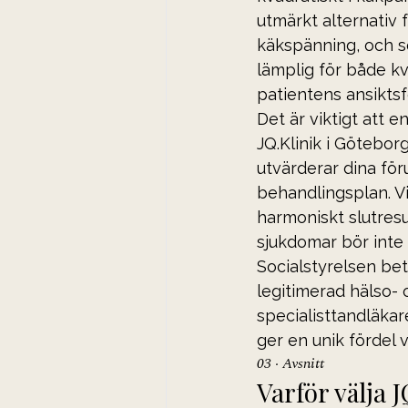
utmärkt alternativ f
käkspänning, och s
lämplig för både kv
patientens ansikts
Det är viktigt att
JQ.Klinik i Göteborg
utvärderar dina föru
behandlingsplan. Vi 
harmoniskt slutres
sjukdomar bör int
Socialstyrelsen bet
legitimerad hälso- 
specialisttandläkare
ger en unik fördel 
03 · Avsnitt
Varför välja 