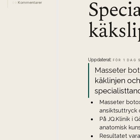
Specia
Kommentarer
09
käksl
Uppdaterat:
FÖR 1 DAG 
Masseter bo
käklinjen och
specialisttan
Masseter botox
ansiktsuttryck
På JQ.Klinik i 
anatomisk kun
Resultatet var