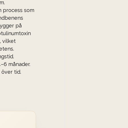
ym.
en process som 
indbenens 
bygger på 
tulinumtoxin 
vilket 
etens.
gstid. 
4–6 månader. 
ver tid.