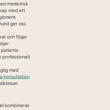
med medicinsk 
skap med ett 
egionens 
rund ger oss 
t och följer 
höjer 
 patients 
 professionell 
nglig med 
a konsultation
liktelser.
el kombineras 