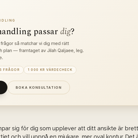
NDLING
handling passar 
dig
?
frågor så matchar vi dig med rätt 
h plan — framtaget av Jilah Qaljaee, leg. 
e.
6 FRÅGOR
1 000 KR VÄRDECHECK
BOKA KONSULTATION
ar sig för dig som upplever att ditt ansikte är brett 
rtiet och vill uppnå en mjukare, mer oval kontur. Det 