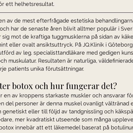
r ett helhetsresultat.
en av de mest efterfrågade estetiska behandlingarna
och har de senaste åren blivit alltmer populär i Sveri
 sig mot de kraftiga tuggmusklerna på sidan av käke
nt eller ovalt ansiktsuttryck. På JQ.Klinik i Göteborg
tförd av leg. specialisttandläkare med gedigen kun
ch muskulatur. Resultaten är naturliga, väldefinierad
je patients unika förutsättningar.
ter botox och hur fungerar det?
 en av kroppens starkaste muskler och ansvarar för
n del personer är denna muskel ovanligt vältränad e
 genetiskt eller till följd av tandgnissling och käksp
redare, mer kvadratiskt utseende som många upplev
botox innebär att ett läkemedel baserat på botulinu