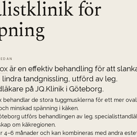
listklinik för
ipning
SEDAN
tox
 är en effektiv behandling för att slank
 lindra tandgnissling, utförd av leg. 
dläkare på JQ.Klinik i Göteborg.
 behandlar de stora tuggmusklerna för ett mer oval
 och minskad spänning i käken.
Göteborg utförs behandlingen av leg. specialisttandl
skap om käkregionen.
ar 4–6 månader och kan kombineras med andra estet