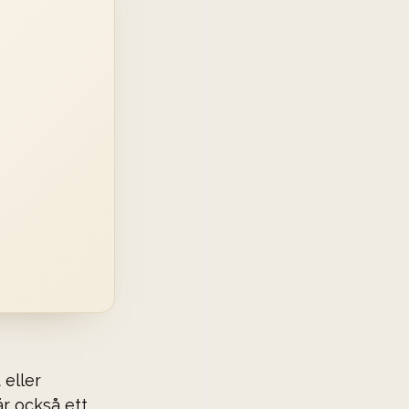
eller 
är också ett 