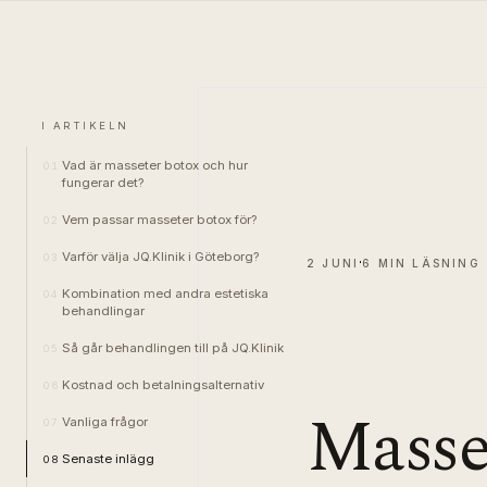
I ARTIKELN
Vad är masseter botox och hur
01
fungerar det?
Vem passar masseter botox för?
02
Varför välja JQ.Klinik i Göteborg?
03
2 JUNI
6 MIN LÄSNING
Kombination med andra estetiska
04
behandlingar
Så går behandlingen till på JQ.Klinik
05
Kostnad och betalningsalternativ
06
Masse
Vanliga frågor
07
Senaste inlägg
08