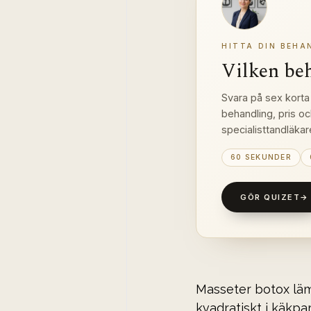
HITTA DIN BEHA
Vilken be
Svara på sex korta 
behandling, pris oc
specialisttandläkar
60 SEKUNDER
GÖR QUIZET
→
Masseter botox lämp
kvadratiskt i käkpa