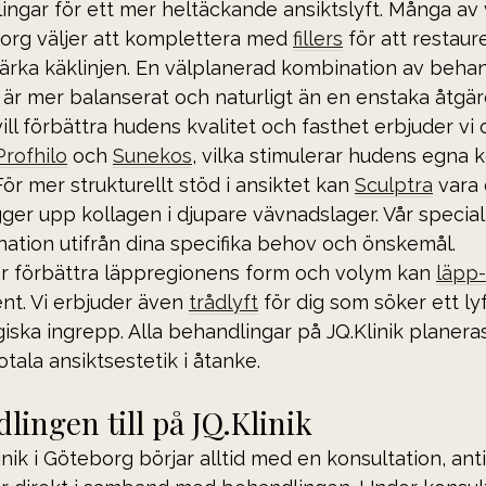
ngar för ett mer heltäckande ansiktslyft. Många av 
borg väljer att komplettera med 
fillers
 för att restaur
tärka käklinjen. En välplanerad kombination av behan
 är mer balanserat och naturligt än en enstaka åtgär
ill förbättra hudens kvalitet och fasthet erbjuder vi 
Profhilo
 och 
Sunekos
, vilka stimulerar hudens egna 
ör mer strukturellt stöd i ansiktet kan 
Sculptra
 vara 
er upp kollagen i djupare vävnadslager. Vår speciali
ination utifrån dina specifika behov och önskemål.
 förbättra läppregionens form och volym kan 
läpp-f
t. Vi erbjuder även 
trådlyft
 för dig som söker ett ly
iska ingrepp. Alla behandlingar på JQ.Klinik planeras 
otala ansiktsestetik i åtanke.
lingen till på JQ.Klinik
inik i Göteborg börjar alltid med en konsultation, an