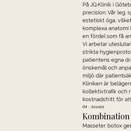
På JQ.Klinik i Göte
precision. Vår leg.
estetiskt öga, vilk
komplexa anatomi k
en fördel som få an
Vi arbetar uteslut
strikta hygienprotok
patientens egna dra
önskemål och anpass
miljö där patientsäk
Kliniken är belägen
kollektivtrafik och
kostnadsfritt för at
04 · Avsnitt
Kombination 
Masseter botox ger