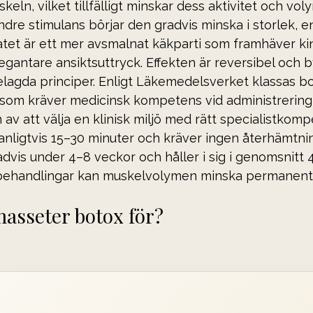
skeln, vilket tillfälligt minskar dess aktivitet och vol
dre stimulans börjar den gradvis minska i storlek, 
ltatet är ett mer avsmalnat käkparti som framhäver k
egantare ansiktsuttryck. Effekten är reversibel och 
elagda principer. Enligt Läkemedelsverket klassas bo
som kräver medicinsk kompetens vid administrering, 
 av att välja en klinisk miljö med rätt specialistkomp
nligtvis 15–30 minuter och kräver ingen återhämtnin
dvis under 4–8 veckor och håller i sig i genomsnitt 
ehandlingar kan muskelvolymen minska permanent ö
asseter botox för?