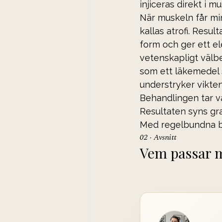
injiceras direkt i mu
När muskeln får min
kallas atrofi. Resu
form och ger ett el
vetenskapligt välb
som ett läkemedel 
understryker vikten
Behandlingen tar va
Resultaten syns gra
Med regelbundna b
02 · Avsnitt
Vem passar m