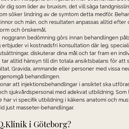
ör dig som lider av bruxism, det vill säga tandgnisslin
om söker lindring av de symtom detta medför. Behan
innor och män, och resultaten anpassas alltid efter 
form och önskemål.
 en noggrann bedömning görs innan behandlingen påbö
 erbjuder vi kostnadsfri konsultation där leg. special
tsättningar, diskuterar dina mål och tar fram en indiv
tar alltid hänsyn till din totala ansiktsbalans för att 
ultat. Gravida, ammande eller personer med vissa ne
e genomgå behandlingen.
onar att injektionsbehandlingar i ansiktet ska utföra
och sjukvårdspersonal med adekvat utbildning. Som l
 har vi specifik utbildning i käkens anatomi och musku
vid just masseter-behandlingar.
JQ.Klinik i Göteborg?