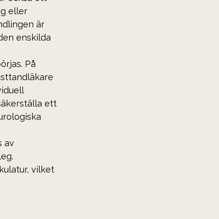
g eller 
dlingen är 
den enskilda 
rjas. På 
isttandläkare 
iduell 
säkerställa ett 
urologiska 
s av 
eg. 
latur, vilket 