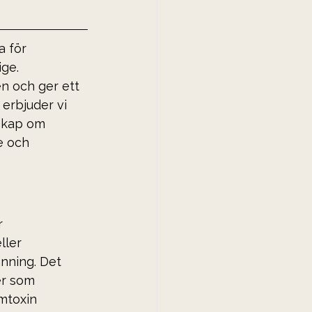
 för 
ge. 
n och ger ett 
 erbjuder vi 
skap om 
e och 
 
ller 
änning. Det 
er som 
mtoxin 