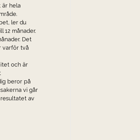
 är hela 
 område.
et, ler du 
ll 12 månader. 
månader. Det 
 varför två 
itet och är 
 
ig beror på 
sakerna vi går 
resultatet av 