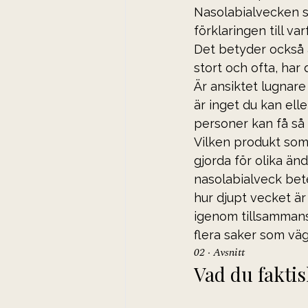
Nasolabialvecken sit
förklaringen till var
Det betyder också a
stort och ofta, har 
Är ansiktet lugnare
är inget du kan elle
personer kan få så 
Vilken produkt som a
gjorda för olika än
nasolabialveck bet
hur djupt vecket är
igenom tillsammans.
flera saker som vägs
02 · Avsnitt
Vad du faktis