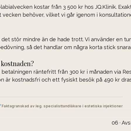
abialvecken kostar från 3 500 kr hos JQ.Klinik. Exakt
vecken behöver, vilket vi går igenom i konsultatione
t det stör mindre än de hade trott. Vi använder en tu
edövning, så det handlar om några korta stick snara
p kostnaden?
 betalningen räntefritt från 300 kr i månaden via Re
n är kostnadsfri och ett fysiskt besök på 490 kr dra
Faktagranskad av leg. specialisttandläkare i estetiska injektioner
06 · Avs