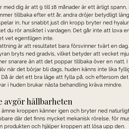
ar med dig är att 9 till 18 månader är ett ärligt spann,
mer tillbaka efter ett år, andra dröjer betydligt läng
elar in, hur snabbt just din kropp bryter ned hyalur
t du rör ansiktet i vardagen. Det går inte att lova en 
t vet egentligen inte.
ttning är att resultatet bara försvinner tvärt en dag.
yran bryts ned gradvis, vilket betyder att vecket mju
 snarare än att det poppar tillbaka över en natt. I
lv när det börjar bli dags, huden känns inte lika fyll
 Då är det ett bra läge att fylla på, och eftersom det
kvar i huden brukar nästa behandling kräva mindre.
e avgör hållbarheten
t ämne kroppen känner igen och bryter ned naturligt 
bare där det finns mycket mekanisk rörelse, för mu
en produkten och hjälper kroppen att lösa upp den. 