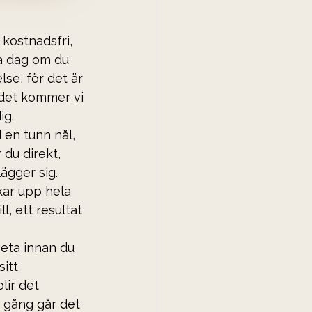
kostnadsfri, 
a dag om du 
lse, för det är 
n det kommer vi 
ig.
 en tunn nål, 
du direkt, 
ägger sig. 
kar upp hela 
l, ett resultat 
veta innan du 
itt 
lir det 
 gång går det 