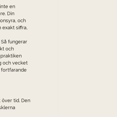
 inte en 
re. Din 
onsyra, och 
exakt siffra, 
 Så fungerar 
kt och 
 praktiken 
ig och vecket 
 fortfarande 
över tid. Den 
sklerna 