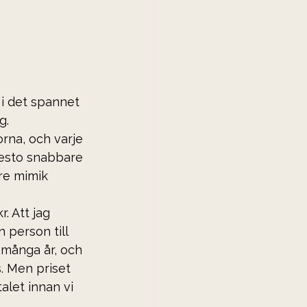
 i det spannet 
g. 
rna, och varje 
desto snabbare 
re mimik 
. Att jag 
 person till 
i många år, och 
s. Men priset 
alet innan vi 