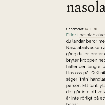
nasol
Uppdaterat:
10 JUNI
Filler i 
nasolabialv
du landar beror mes
Nasolabialvecken ä
gång du ler, pratar
bryter kroppen ned 
håller den längre, 
Hos oss på JQ.Klini
säger "från" handla
person. Ett tunt, y
det går inte att vet
är inte rörligt på e
börjar.