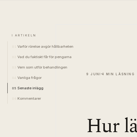
I ARTIKELN
Varför rörelse avgör hållbarheten
01
Vad du faktiskt får för pengarna
02
Vem som utför behandlingen
03
9 JUNI
4 MIN LÄSNING
Vanliga frågor
04
Senaste inlägg
05
Kommentarer
06
Hur lä