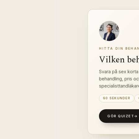
HITTA DIN BEHA
Vilken be
Svara på sex korta 
behandling, pris oc
specialisttandläkar
60 SEKUNDER
GÖR QUIZET
→