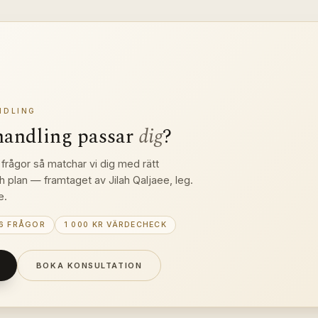
NDLING
handling passar 
dig
?
frågor så matchar vi dig med rätt 
h plan — framtaget av Jilah Qaljaee, leg. 
e.
6 FRÅGOR
1 000 KR VÄRDECHECK
BOKA KONSULTATION