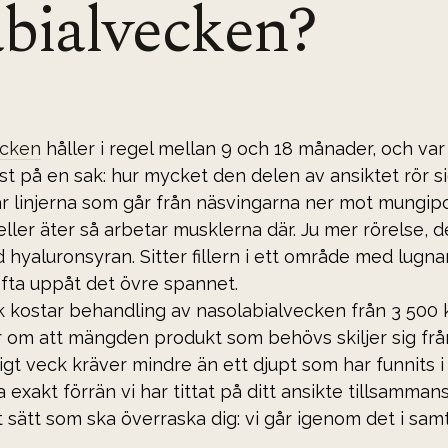
abialvecken?
ecken
 håller i regel mellan 9 och 18 månader, och var
t på en sak: hur mycket den delen av ansiktet rör si
r linjerna som går från näsvingarna ner mot mungipo
 eller äter så arbetar musklerna där. Ju mer rörelse, 
hyaluronsyran. Sitter fillern i ett område med lugna
ofta uppåt det övre spannet.
k kostar behandling av nasolabialvecken från 3 500 kr
r om att mängden produkt som behövs skiljer sig från
tligt veck kräver mindre än ett djupt som har funnits 
a exakt förrän vi har tittat på ditt ansikte tillsamman
tt sätt som ska överraska dig: vi går igenom det i samt