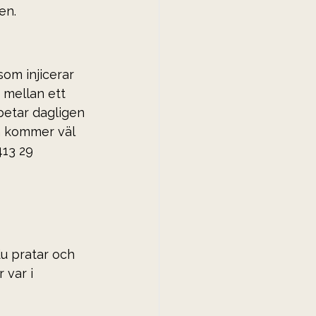
en.
som injicerar 
 mellan ett 
rbetar dagligen 
n kommer väl 
413 29 
u pratar och 
 var i 