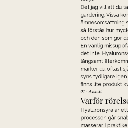
Det jag vill att du t
gardering. Vissa kom
ämnesomsättning sp
så förstås hur mycke
och den som gör de
En vanlig missuppfa
det inte. Hyalurons
långsamt återkommer
märker du oftast sjä
syns tydligare igen.
finns lite produkt 
01 · Avsnitt
Varför rörels
Hyaluronsyra är et
processen går snab
masserar i praktik