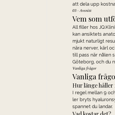
att dela upp kostna
03 · Avsnitt
Vem som utf
All filler hos JQ.Kli
kan ansiktets anato
mjukt naturligt resu
nära nerver, kärl o
till pass när nålen 
Göteborg, och du n
Vanliga frågor
Vanliga fråg
Hur länge håller 
I regel mellan 9 oc
ler bryts hyalurons
spannet du landar.
Vad kostar det?