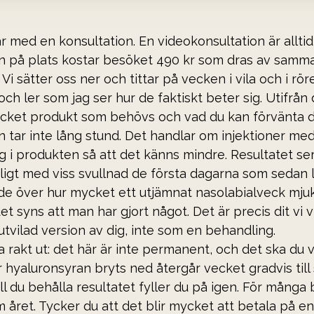
 med en konsultation. En videokonsultation är alltid 
in på plats kostar besöket 490 kr som dras av samm
 Vi sätter oss ner och tittar på vecken i vila och i röre
 och ler som jag ser hur de faktiskt beter sig. Utifrå
ket produkt som behövs och vad du kan förvänta d
 tar inte lång stund. Det handlar om injektioner med
i produkten så att det känns mindre. Resultatet ser 
igt med viss svullnad de första dagarna som sedan l
de över hur mycket ett utjämnat nasolabialveck mju
et syns att man har gjort något. Det är precis dit vi vil
tvilad version av dig, inte som en behandling.
a rakt ut: det här är inte permanent, och det ska du 
hyaluronsyran bryts ned återgår vecket gradvis till s
l du behålla resultatet fyller du på igen. För många b
året. Tycker du att det blir mycket att betala på en