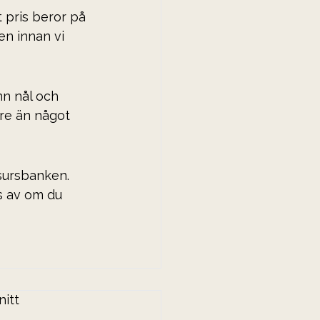
 pris beror på 
n innan vi 
nn nål och 
re än något 
sursbanken. 
s av om du 
nitt