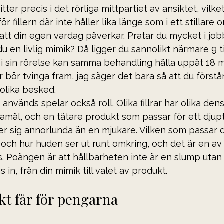
ter precis i det rörliga mittpartiet av ansiktet, vilket
för fillern där inte håller lika länge som i ett stillare
tt din egen vardag påverkar. Pratar du mycket i jobb
du en livlig mimik? Då ligger du sannolikt närmare 9 ti
 i sin rörelse kan samma behandling hålla uppåt 18 
r bör tvinga fram, jag säger det bara så att du förstår
olika besked.
nvänds spelar också roll. Olika fillrar har olika dens
damål, och en tätare produkt som passar för ett djupt
er sig annorlunda än en mjukare. Vilken som passar d
 och hur huden ser ut runt omkring, och det är en av 
 Poängen är att hållbarheten inte är en slump utan 
 in, från din mimik till valet av produkt.
kt får för pengarna