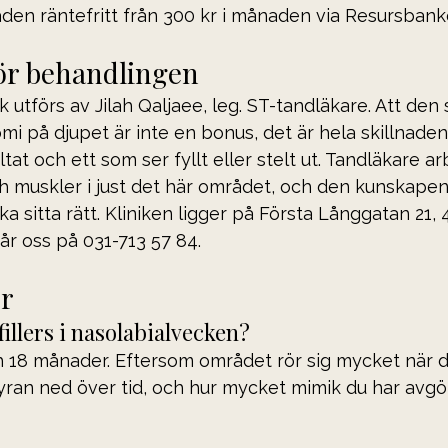
den räntefritt från 300 kr i månaden via Resursbank
ör behandlingen
nik utförs av Jilah Qaljaee, leg. ST-tandläkare. Att den 
mi på djupet är inte en bonus, det är hela skillnaden
ltat och ett som ser fyllt eller stelt ut. Tandläkare a
ch muskler i just det här området, och den kunskape
ska sitta rätt. Kliniken ligger på Första Långgatan 21, 
år oss på 031-713 57 84.
or
fillers i nasolabialvecken?
h 18 månader. Eftersom området rör sig mycket när d
yran ned över tid, och hur mycket mimik du har avgör