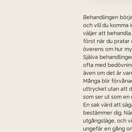
Behandlingen börjar
och vill du komma 
väljer att behandla.
först när du pratar
överens om hur myc
Själva behandlingen
ofta med bedövning 
även om det är vanl
Många blir förvåna
uttrycket utan att d
som ser ut som en u
En sak värd att säg
bestämmer dig. När 
utgångsläge, och vil
ungefär en gång om 