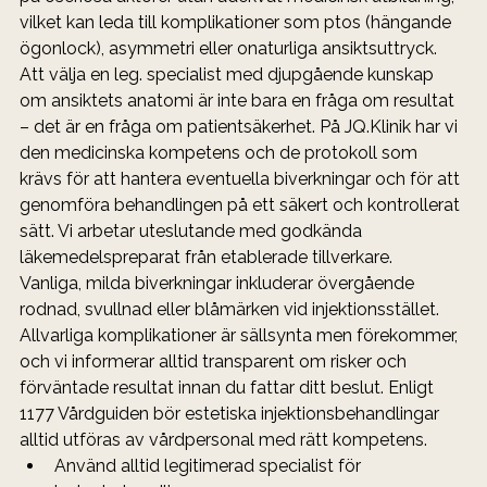
vilket kan leda till komplikationer som ptos (hängande 
ögonlock), asymmetri eller onaturliga ansiktsuttryck.
Att välja en leg. specialist med djupgående kunskap 
om ansiktets anatomi är inte bara en fråga om resultat 
– det är en fråga om patientsäkerhet. På JQ.Klinik har vi 
den medicinska kompetens och de protokoll som 
krävs för att hantera eventuella biverkningar och för att 
genomföra behandlingen på ett säkert och kontrollerat 
sätt. Vi arbetar uteslutande med godkända 
läkemedelspreparat från etablerade tillverkare.
Vanliga, milda biverkningar inkluderar övergående 
rodnad, svullnad eller blåmärken vid injektionsstället. 
Allvarliga komplikationer är sällsynta men förekommer, 
och vi informerar alltid transparent om risker och 
förväntade resultat innan du fattar ditt beslut. Enligt 
1177 Vårdguiden bör estetiska injektionsbehandlingar 
alltid utföras av vårdpersonal med rätt kompetens.
Använd alltid legitimerad specialist för 