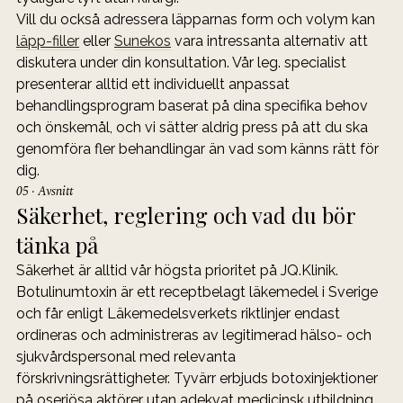
Vill du också adressera läpparnas form och volym kan 
läpp-filler
 eller 
Sunekos
 vara intressanta alternativ att 
diskutera under din konsultation. Vår leg. specialist 
presenterar alltid ett individuellt anpassat 
behandlingsprogram baserat på dina specifika behov 
och önskemål, och vi sätter aldrig press på att du ska 
genomföra fler behandlingar än vad som känns rätt för 
dig.
05 · Avsnitt
Säkerhet, reglering och vad du bör 
tänka på
Säkerhet är alltid vår högsta prioritet på JQ.Klinik. 
Botulinumtoxin är ett receptbelagt läkemedel i Sverige 
och får enligt Läkemedelsverkets riktlinjer endast 
ordineras och administreras av legitimerad hälso- och 
sjukvårdspersonal med relevanta 
förskrivningsrättigheter. Tyvärr erbjuds botoxinjektioner 
på oseriösa aktörer utan adekvat medicinsk utbildning, 