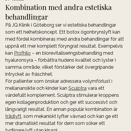
Kombination med andra estetiska 
behandlingar
På JQ.Klinik i Göteborg ser vi estetiska behandlingar 
som ett helhetskoncept. Ett botox ögonbrynslyft kan 
med fördel kombineras med andra behandlingar för att 
uppnå ett mer komplett föryngrat resultat. Exempelvis 
kan 
Profhilo
 – en biorevitaliseringsbehandling med 
hyaluronsyra – förbättra hudens kvalitet och lyster i 
samma område, vilket förstärker det övergripande 
intrycket av fräschhet.
För patienter som önskar adressera volymförlust i 
mellanansikte och kinder kan 
Sculptra
 vara ett 
värdefullt komplement. Sculptra stimulerar kroppens 
egen kollagenproduktion och ger ett successivt och 
långvarigt resultat. En annan populär kombination är 
trådlyft
, som mekaniskt lyfter vävnad och kan ge ett 
mer dramatiskt resultat för dem som söker ett 
tydligare lyft utan kirurgi.