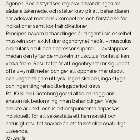
ögonen. Socialstyrelsen reglerar användningen av 
sådana läkemedel och ställer krav på att behandlaren 
har adekvat medicinsk kompetens och förståelse för 
indikationer samt kontraindikationer.
Principen bakom behandlingen är elegant i sin enkelhet: 
muskeln som aktivt drar ögonbrynet nedåt – musculus 
orbicularis oculi och depressor supercilii – avslappnas, 
medan den lyftande muskeln (musculus frontalis) kan 
verka friare. Resultatet är att ögonbrynet rör sig uppåt, 
ofta 2–5 millimeter, och ger ett öppnare, mer utsövt 
och ungdomligare uttryck. Ingen skalpell, inga stygn 
och ingen lång rehabiliteringsperiod krävs.
På JQ.Klinik i Göteborg gör vi alltid en noggrann 
anatomisk bedömning innan behandlingen. Varje 
ansikte är unikt, och injektionspunkterna anpassas 
individuellt för att säkerställa ett harmoniskt och 
naturligt resultat snarare än ett fruset eller onaturligt 
utseende.
02 · Avsnitt