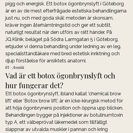
pigg och energisk. Ett botox ögonbrynslyft i Göteborg 
är en av de mest efterfrågade estetiska behandlingarna 
just nu, och med goda skäl: metoden är skonsam, 
kräver ingen återhämtningstid och ger ett subtilt, 
naturligt resultat när den utförs av rätt händer. På 
JQ.Klinik, beläget på Södra Larmgatan 5 i Göteborg, 
erbjuder vi denna behandling under ledning av en leg. 
specialisttandläkare med bred estetisk inriktning och 
djup förståelse för ansiktets anatomi.
01 · Avsnitt
Vad är ett botox ögonbrynslyft och 
hur fungerar det?
Ett botox ögonbrynslyft, ibland kallat 'chemical brow 
lift' eller 'Botox brow lift', är en icke-kirurgisk metod för 
att höja ögonbrynens position och öppna upp blicken. 
Behandlingen bygger på injektioner av botulinumtoxin 
typ A, ett välbeprövat läkemedel som tillfälligt 
slappnar av utvalda muskler i pannan och kring 