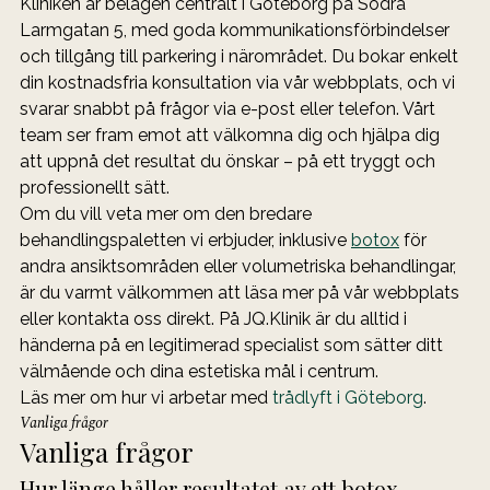
Kliniken är belägen centralt i Göteborg på Södra 
Larmgatan 5, med goda kommunikationsförbindelser 
och tillgång till parkering i närområdet. Du bokar enkelt 
din kostnadsfria konsultation via vår webbplats, och vi 
svarar snabbt på frågor via e-post eller telefon. Vårt 
team ser fram emot att välkomna dig och hjälpa dig 
att uppnå det resultat du önskar – på ett tryggt och 
professionellt sätt.
Om du vill veta mer om den bredare 
behandlingspaletten vi erbjuder, inklusive 
botox
 för 
andra ansiktsområden eller volumetriska behandlingar, 
är du varmt välkommen att läsa mer på vår webbplats 
eller kontakta oss direkt. På JQ.Klinik är du alltid i 
händerna på en legitimerad specialist som sätter ditt 
välmående och dina estetiska mål i centrum.
Läs mer om hur vi arbetar med 
trådlyft i Göteborg
.
Vanliga frågor
Vanliga frågor
Hur länge håller resultatet av ett botox 