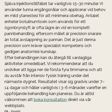
Själva injektionstillfället tar vanligtvis 15–30 minuter. Vi 
använder tunna engångsnålar och applicerar vid behov 
en mild ytanestesi för att minimera obehag. Antalet 
enheter botulinumtoxin som används för ett 
ögonbrynslyft är ofta lägre än vid en komplett 
pannbehandling, eftersom målet är precision snarare 
än total avslappning av pannan. Det är just denna 
precision som kräver specialist-kompetens och 
gedigen anatomisk kunskap.
Efter behandlingen kan du återgå till vardagliga 
aktiviteter omedelbart. Vi rekommenderar att du 
undviker att ligga ner de första fyra timmarna och att 
du avstår från intensiv fysisk träning under det 
närmaste dygnet. Resultatet visar sig gradvis under 7–
14 dagar och håller vanligtvis i 3–6 månader, varefter en 
uppföljande behandling kan planeras. Du är alltid 
välkommen att 
boka konsultation
 direkt via vår 
webbplats.
04 · Avsnitt