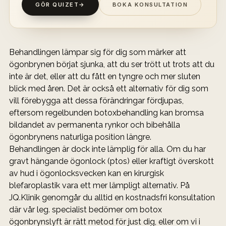
GÖR QUIZET
→
BOKA KONSULTATION
Behandlingen lämpar sig för dig som märker att 
ögonbrynen börjat sjunka, att du ser trött ut trots att du 
inte är det, eller att du fått en tyngre och mer sluten 
blick med åren. Det är också ett alternativ för dig som 
vill förebygga att dessa förändringar fördjupas, 
eftersom regelbunden botoxbehandling kan bromsa 
bildandet av permanenta rynkor och bibehålla 
ögonbrynens naturliga position längre.
Behandlingen är dock inte lämplig för alla. Om du har 
gravt hängande ögonlock (ptos) eller kraftigt överskott 
av hud i ögonlocksvecken kan en kirurgisk 
blefaroplastik vara ett mer lämpligt alternativ. På 
JQ.Klinik genomgår du alltid en kostnadsfri konsultation 
där vår leg. specialist bedömer om botox 
ögonbrynslyft är rätt metod för just dig, eller om vi i 