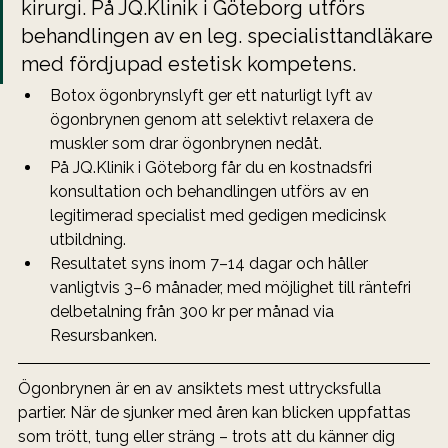
kirurgi. På JQ.Klinik i Göteborg utförs 
behandlingen av en leg. specialisttandläkare 
med fördjupad estetisk kompetens.
Botox ögonbrynslyft ger ett naturligt lyft av 
ögonbrynen genom att selektivt relaxera de 
muskler som drar ögonbrynen nedåt.
På JQ.Klinik i Göteborg får du en kostnadsfri 
konsultation och behandlingen utförs av en 
legitimerad specialist med gedigen medicinsk 
utbildning.
Resultatet syns inom 7–14 dagar och håller 
vanligtvis 3–6 månader, med möjlighet till räntefri 
delbetalning från 300 kr per månad via 
Resursbanken.
Ögonbrynen är en av ansiktets mest uttrycksfulla 
partier. När de sjunker med åren kan blicken uppfattas 
som trött, tung eller sträng – trots att du känner dig 