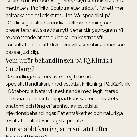
Ja, absolut. Ett botox ögonbrynslyft kombineras ofta 
med fillers, Profhilo, Sculptra eller trådlyft för ett mer 
heltäckande estetiskt resultat. Vår specialist på 
JQ.Klinik gör alltid en individuell bedömning och 
presenterar ett skräddarsytt behandlingsprogram. Vi 
rekommenderar att du bokar en kostnadsfri 
konsultation för att diskutera vilka kombinationer som 
passar just dig.
Vem utför behandlingen på JQ.Klinik i 
Göteborg?
Behandlingen utförs av en legitimerad 
specialisttandläkare med estetisk inriktning. På JQ.Klinik 
i Göteborg arbetar vi uteslutande med legitimerad 
personal som har fördjupad kunskap om ansiktets 
anatomi och lång erfarenhet av estetiska 
injektionsbehandlingar. Patientsäkerhet och naturliga 
resultat är alltid vår högsta prioritet.
Hur snabbt kan jag se resultatet efter 